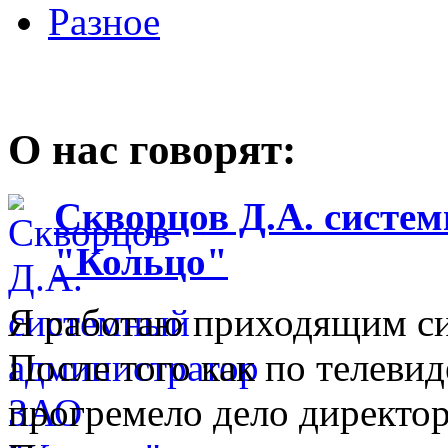
Разное
О нас говорят:
Скворцов Д.А. систе
"Кольцо"
Я работаю приходящим с
После того как по телеви
прогремело дело директо