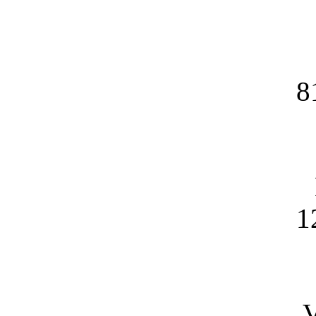
8
1
V