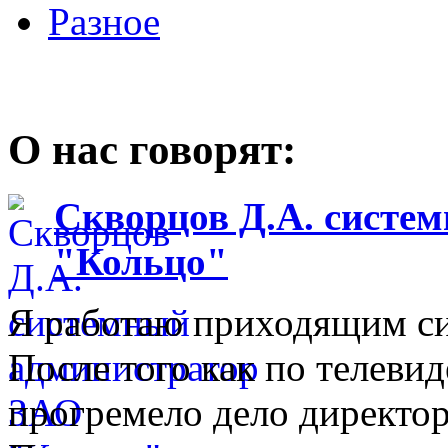
Разное
О нас говорят:
Скворцов Д.А. систе
"Кольцо"
Я работаю приходящим с
После того как по телеви
прогремело дело директо