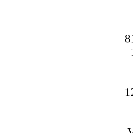
8
1
V