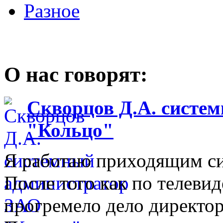
Разное
О нас говорят:
Скворцов Д.А. систе
"Кольцо"
Я работаю приходящим с
После того как по телеви
прогремело дело директо