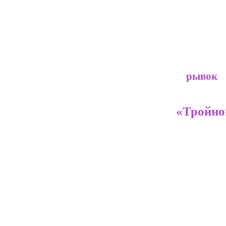
Вам нужен
рывок
У нас есть идеи
«Тройно
подробнее...
Мы Поможем
Вырасти!