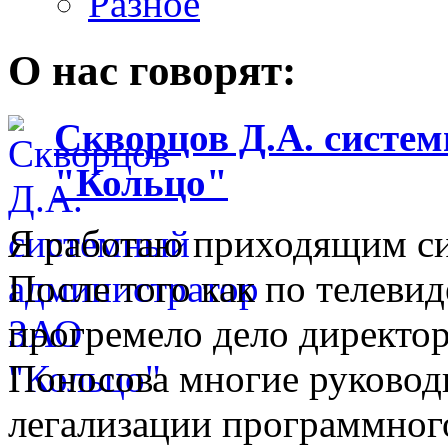
Разное
О нас говорят:
Скворцов Д.А. систе
"Кольцо"
Я работаю приходящим с
После того как по телеви
прогремело дело директо
Поносова многие руковод
легализации программного