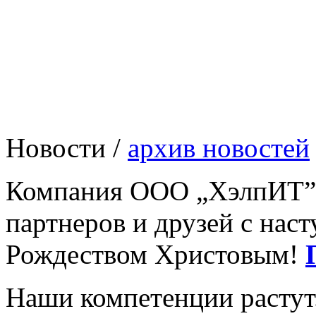
ИТ-консалтинг и ИТ-аутсорсинг
Интернет-проекты 
Мы Делаем
Шедевры!
Разработка ПО
Новости /
архив новостей
Компания ООО „ХэлпИТ” п
партнеров и друзей с на
Рождеством Христовым!
Наши компетенции расту