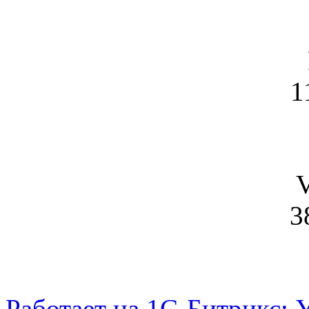
1
V
3
Работает на 1С-Битрикс: 