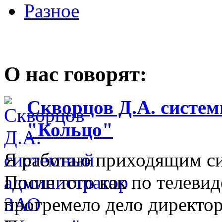
Разное
О нас говорят:
Скворцов Д.А. систе
"Кольцо"
Я работаю приходящим с
После того как по телеви
прогремело дело директо