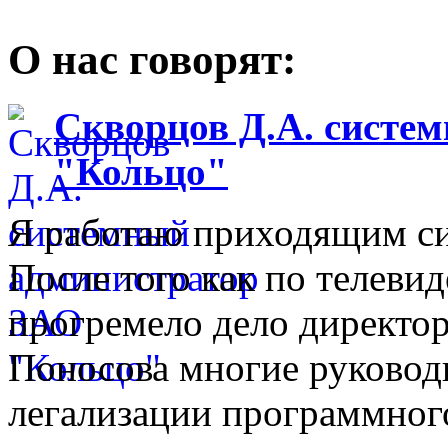
О нас говорят:
Скворцов Д.А. систе
"Кольцо"
Я работаю приходящим с
После того как по телеви
прогремело дело директо
Поносова многие руковод
легализации программного