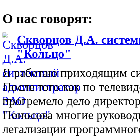
О нас говорят:
Скворцов Д.А. систе
"Кольцо"
Я работаю приходящим с
После того как по телеви
прогремело дело директо
Поносова многие руковод
легализации программного