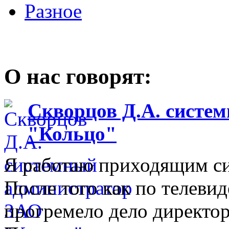
Разное
О нас говорят:
Скворцов Д.А. систе
"Кольцо"
Я работаю приходящим с
После того как по телеви
прогремело дело директо