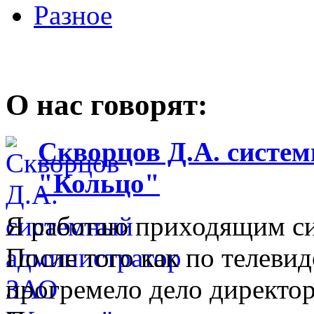
Разное
О нас говорят:
Скворцов Д.А. систе
"Кольцо"
Я работаю приходящим с
После того как по телеви
прогремело дело директо