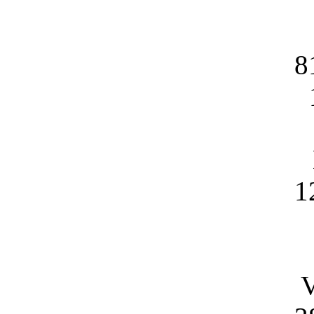
8
1
V