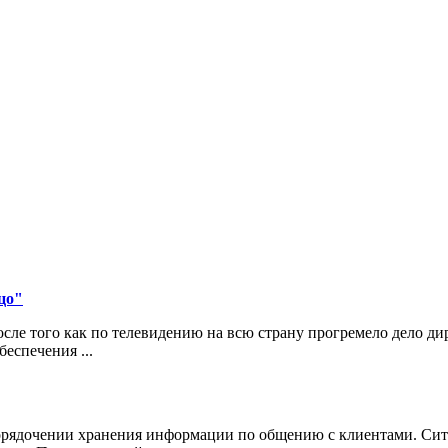
цо"
ле того как по телевидению на всю страну прогремело дело д
еспечения ...
порядочении хранения информации по общению с клиентами. Сит