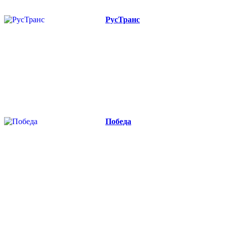
РусТранс
Победа