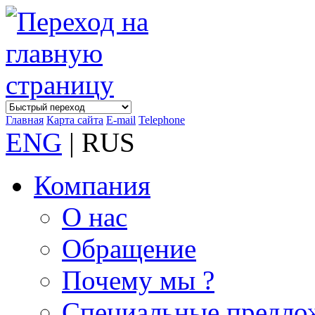
Главная
Карта сайта
E-mail
Telephone
ENG
| RUS
Компания
О нас
Обращение
Почему мы ?
Специальные предло