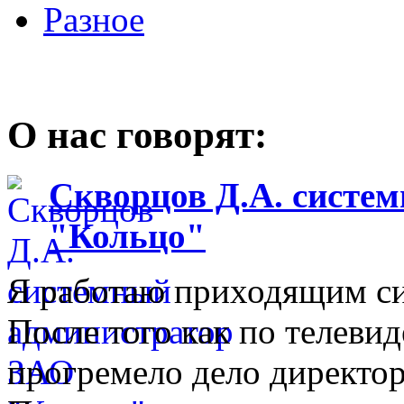
Разное
О нас говорят:
Скворцов Д.А. систе
"Кольцо"
Я работаю приходящим с
После того как по телеви
прогремело дело директо