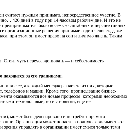
 он считает нужным принимать непосредственное участие. В
но… 426 дней в году при 14-часовом рабочем дне. И это не
е у предпринимателя было восемь масштабных и перспективных
 все организационные решения принимает один человек, даже
 часа, при этом он имеет право на сон и личную жизнь. Таким
 Стоит чуть переусердствовать — и себестоимость
 находится за его границами.
и и вне ее, а каждый менеджер знает те из них, которые
ат, телефонов и машин. Кроме того, прописывание бизнес-
джмента оказываются все новые процессы, которыми необходимо
анными технологиями, но и с новыми, еще не
ени), может быть делегировано и не требует прямого
кованно. Организация может попасть в полную зависимость от
и зрения управлять в организации имеет смысл только теми