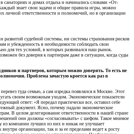
и в санаториях и домах отдыха и начинались словами «От-
каждый знает свои задачи и общие правила игры, можно
 их личной ответственности и полномочий, но в организации
 ни развитой судебной системы, ни системы страхования рисков
ерам и убежденность в необходимости соблюдать свои
ьно для тех условий, в которых развивался наш рынок.
озможен без доверия к партнерам даже в ситуации, когда суды
дников и партнеров, которым можно доверять. То есть не
олномочия. Проблема зачастую кроется как раз в
еревез туда семью, а сам изредка появлялся в Москве. Этот
 пугать своим возможным уходом. Экономические показатели
едующий ответ: «Я передал практически все, оставил себе
атежный документ. Ясно, почему падали экономические
ерам. В целом делегирование ответственности в нашей стране
 решений они должны «согласовывать» с шефом. Такое мнимое
ду из компании лучших из них и никак не улучшает
внутри организации, так и за ее пределами ведет к росту