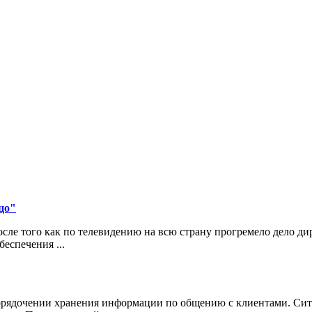
цо"
ле того как по телевидению на всю страну прогремело дело д
еспечения ...
порядочении хранения информации по общению с клиентами. Сит