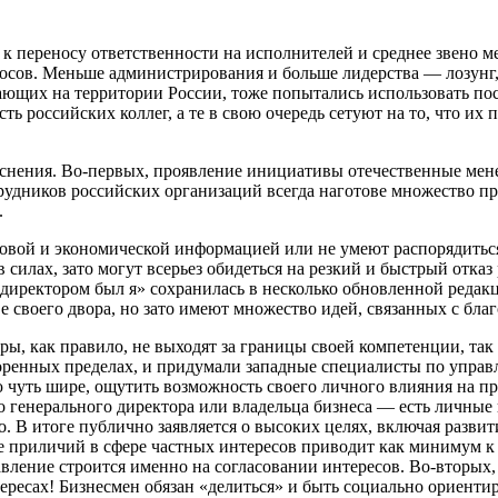
к переносу ответственности на исполнителей и среднее звено м
осов. Меньше администрирования и больше лидерства — лозунг,
ающих на территории России, тоже попытались использовать по
российских коллег, а те в свою очередь сетуют на то, что их 
яснения. Во-первых, проявление инициативы отечественные мен
трудников российских организаций всегда наготове множество п
.
совой и экономической информацией или не умеют распорядитьс
 силах, зато могут всерьез обидеться на резкий и быстрый отказ
директором был я» сохранилась в несколько обновленной редакц
е своего двора, но зато имеют множество идей, связанных с бла
ы, как правило, не выходят за границы своей компетенции, так
оренных пределах, и придумали западные специалисты по управл
ю чуть шире, ощутить возможность своего личного влияния на 
 генерального директора или владельца бизнеса — есть личные 
. В итоге публично заявляется о высоких целях, включая разви
ие приличий в сфере частных интересов приводит как минимум к
равление строится именно на согласовании интересов. Во-вторы
тересах! Бизнесмен обязан «делиться» и быть социально ориенти