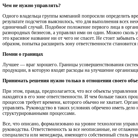
Чем не нужно управлять?
Одного владельца группы компаний попросили определить врем
результате подсчетов выяснилось, что для выполнения всех не
единичный случай. Подобное положение первого лица в органи
разнородных бизнесов, а управлял ими он один. Можно сколь у
это красивое название ни от чего не спасет. Не стоит забывать
образом, попытка расширить зону ответственности становится
Помни о границах
Лучшее — враг хорошего. Границы усовершенствования систем
продукции, в которую входят расходы на улучшение организац
Принимать решения нужно только в отношении своего объект
При этом, правда, предполагается, что все объекты управлени
находятся в его зоне ответственности. И чем больше таких про
процессов требует времени, которого обычно не хватает. Орга
управлять. Руководство в таких условиях обречено иметь дело
структурированными процессами.
Все, что описано, формализовано на уровне технологии управле
руководства. Ответственность за все неописанные, не отлажен
специалиста или менеджера, имеющего собственный стиль руко