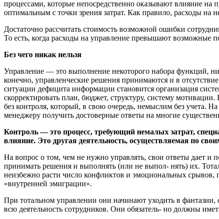
процессами, которые непосредственно оказывают влияние на п
оптимальным с точки зрения затрат. Как правило, расходы на
Достаточно рассчитать стоимость возможной ошибки сотрудни
То есть, когда расходы на управление превышают возможные по
Без чего никак нельзя
Управление — это выполнение некоторого набора функций, ни 
конечно, управленческие решения принимаются и в отсутствие 
ситуации дефицита информации становится организация систем
скорректировать план, бюджет, структуру, систему мотивации.
без контроля, который, в свою очередь, немыслим без учета. 
менеджеру получить достоверные ответы на многие существенн
Контроль — это процесс, требующий немалых затрат, специа
влияние. Это другая деятельность, осуществляемая по сво
На вопрос о том, чем не нужно управлять, свои ответы дает и 
принимать решения и выполнять (или не выпол- нять) их. Тота
неизбежно расти число конфликтов и эмоциональных срывов, п
«внутренней эмиграции».
При тотальном управлении они начинают уходить в фантазии,
всю деятельность сотрудников. Они обязатель- но должны иметь