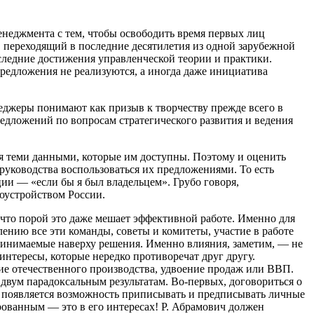
енеджмента с тем, чтобы освободить время первых лиц
 переходящий в последние десятилетия из одной зарубежной
следние достижения управленческой теории и практики.
предложения не реализуются, а иногда даже инициатива
еджеры понимают как призыв к творчеству прежде всего в
редложений по вопросам стратегического развития и ведения
я теми данными, которые им доступны. Поэтому и оценить
 руководства воспользоваться их предложениями. То есть
ии — «если бы я был владельцем». Грубо говоря,
гоустройством России.
 что порой это даже мешает эффективной работе. Именно для
ению все эти команды, советы и комитеты, участие в работе
принимаемые наверху решения. Именно влияния, заметим, — не
интересы, которые нередко противоречат друг другу.
тие отечественного производства, удвоение продаж или ВВП.
 двум парадоксальным результатам. Во-первых, договориться о
х, появляется возможность приписывать и предписывать личные
рованным — это в его интересах! Р. Абрамович должен