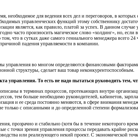
я, необходимое для ведения всех дел и переговоров, в которых
обходимых управленческих функций этому собственнику достаточ
зации является, как правило, платой за успех. В данном случа
годно часто произносить магическое слово «холдинг», но, если
 о том, что в сутках даже самого гениального менеджера всего 24
 причиной падения управляемости в компании.
ы управления во многом определяются финансовыми факторами.
ионной структуры, сделает ваш товар неконкурентоспособным.
а управления. То есть не надо пытаться руководить тем, что
я описаны в терминах процессов, протекающих внутри организаци
цессов, тем больше необходимо руководителей, кабинетов, зарпл
низация и ее среда постоянно меняются, в сфере внимания мене
 не только с описанными и до определенной степени формализов
ния, прозрачно и стабильно (хотя бы в течение некоторого врем
ные с точки зрения управления процессы передавать крайне рис
водства или реализующего некий проект. С экономической точк