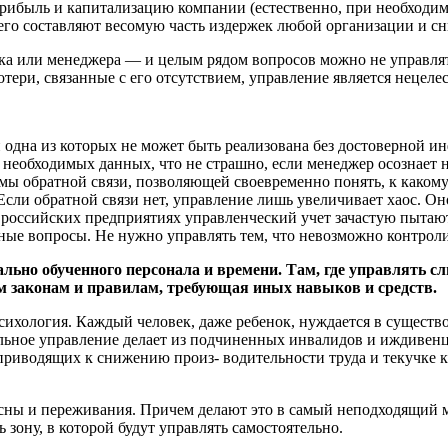
рибыль и капитализацию компании (естественно, при необходим
 него составляют весомую часть издержек любой организации и 
ка или менеджера — и целым рядом вопросов можно не управля
тери, связанные с его отсутствием, управление является нецеле
одна из которых не может быть реализована без достоверной ин
необходимых данных, что не страшно, если менеджер осознает н
ы обратной связи, позволяющей своевременно понять, к какому р
 Если обратной связи нет, управление лишь увеличивает хаос. 
На российских предприятиях управленческий учет зачастую пыта
ые вопросы. Не нужно управлять тем, что невозможно контроли
льно обученного персонала и времени. Там, где управлять сл
им законам и правилам, требующая иных навыков и средств.
психология. Каждый человек, даже ребенок, нуждается в существ
льное управление делает из подчиненных инвалидов и иждивенце
риводящих к снижению произ- водительности труда и текучке ка
 сны и переживания. Причем делают это в самый неподходящий 
 зону, в которой будут управлять самостоятельно.