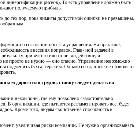
ой диверсификации рисков). То есть управление должно быть
снижают получаемую прибыль.
ть до тех пор, пока лимиты допустимой ошибки не превышены.
сообразным.
формации о состоянии объекта управления. На практике,
еобходимость внесения поправок. Глав- ной задачей в
езультату привело то или иное воздействие, и
Оно не просто не нужно — оно опасно. Управление невозможно
ются подменить бухгалтерским. Однако его данные не позволяют
ровать.
ишком дорого или трудно, ставку следует делать на
овании некой зоны, где ему позволено самостоятельно
в. В организации, где пытаются регламентировать все, будет
дров. Кроме того, людям свойственна способность к
момент, увеличивая риски компании. Не нужно организовывать