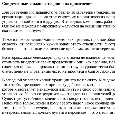
Современные западные теории и их применение
Для современного западного управления характерна тенденция 
организации для решения стратегических и политических вопр
управленческой книги в другую. В западных компаниях, работ
Однако менеджеры по-прежнему жалуются на безынициативность 
оказывается наказуемой.
Такое взаимное непонимание имеет, как правило, простые объ
областях, относящихся к чужим зонам ответ- ственности. У со
бизнеса, а вот частные технические проблемы им не интересны
Во-вторых, даже менеджеры среднего звена не владеют финан
стоимость внедрения своих предложений они, как правило, не в
советская привычка проявлять инициативу на уровне «если бы 
отечественные управленцы часто не заботятся о благоустройств
В западной управленческой традиции это не принято. Менеджер
того чтобы преодолеть их привычку действовать строго в огов
которых заставляет менеджеров взглянуть на свою организаци
управления. У всех сотрудников — от рядовых исполнителей до
Существует устойчивое мнение, что говорить о них неприлично
Непонятно только, зачем и кому все это надо? Такое соблюден
том, что не было озвучено, невозможно, а все современное уп
интересы: владелец должен думать о персонале — это в его ин