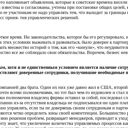
 это напоминает объявления, которые в советские времена висел
известны и согласованы, учтены при постановке общих целей, 
 ее участникам не надо управлять тем, что выходит за границы
сс приня- тия управленческих решений.
откое время. Ни законодательства, которое бы его регулировало,
 в этих условиях выживать и развиваться, было доверие к партн
ать множество историй о том, как его «кинули», что неудивител
нство все же соблюдало свои обязательства. Впрочем, бизнес нев
м, хотя и не единственным условием является наличие сотру
ествляют доверенные сотрудники, получившие необходимые п
омпанией два брата. Один их них уже давно жил в США, второй п
почти всеми полномочиями, но тот был чем-то недоволен и стал
аки полномочия владелец фирмы оставил за собой, последовал сл
мпании из-за отсутствия владельца не подписывался ни один пл
жно управлять, если ты не доверяешь своим сотрудникам и партн
няются четко определить зоны своей компетенции. Большинство
люзию решения проблем, развращает менеджеров, приводит к ухо
у знает, что увеличение количества управляемых процессов как 