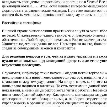
вкладывать свои деньги в российский спорт, а не в Челси! Все
дыхающий обязан…». Итак, если личные интересы менеджеров 
формировать управленческие команды. При этом выяснится, что
должен быть механизм, позволяющий каждому влиять на проце
Российская специфика
В нашей стране бизнес возник практически с нуля за очень кор
не было. Следовательно, единственное, что позволило бизнесу
обязательства. Любой предприниматель в России может рассказ
Удивительно, что «кидали» не все. Несмотря ни на что, больши
следят за соблюдением законов и контрактов.
Для решения вопроса о том, чем не нужно управлять, важны
нужно вмешиваться в руководящий процесс, если его осущ
отсутствии последних.
Случаются, к примеру, такие казусы. Владели некой торговой к
предприниматель нанял генерального директора, наделил его 
компании между тем ухудшались. На вопрос о том, какие все-т
лишь право подписи платежек». То есть месяцами в данной ко
показатели, а наемный директор хотел уйти с работы. Невозмо
носит своеобразный характер. Как правило, менеджеры затруд
делегирование не освобождает время, а, наоборот, создает ил
управляемость в организации. Любой специалист по менеджмент