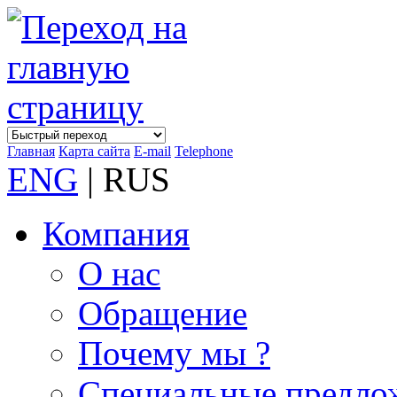
Главная
Карта сайта
E-mail
Telephone
ENG
| RUS
Компания
О нас
Обращение
Почему мы ?
Специальные предло