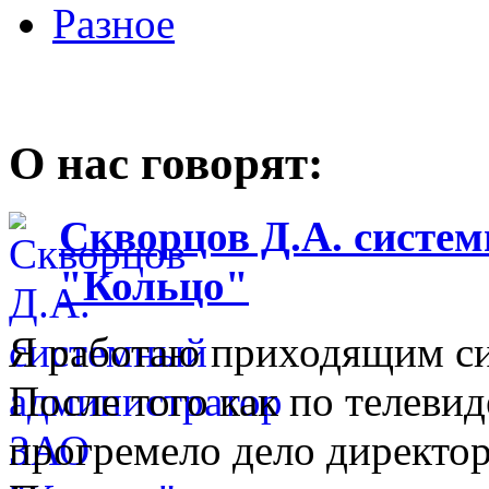
Разное
О нас говорят:
Скворцов Д.А. систе
"Кольцо"
Я работаю приходящим с
После того как по телеви
прогремело дело директо