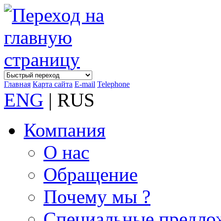
Главная
Карта сайта
E-mail
Telephone
ENG
| RUS
Компания
О нас
Обращение
Почему мы ?
Специальные предло