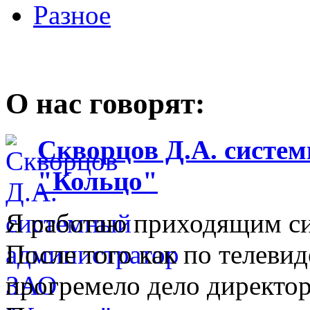
Разное
О нас говорят:
Скворцов Д.А. систе
"Кольцо"
Я работаю приходящим с
После того как по телеви
прогремело дело директо