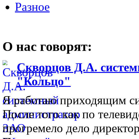
Разное
О нас говорят:
Скворцов Д.А. систе
"Кольцо"
Я работаю приходящим с
После того как по телеви
прогремело дело директо