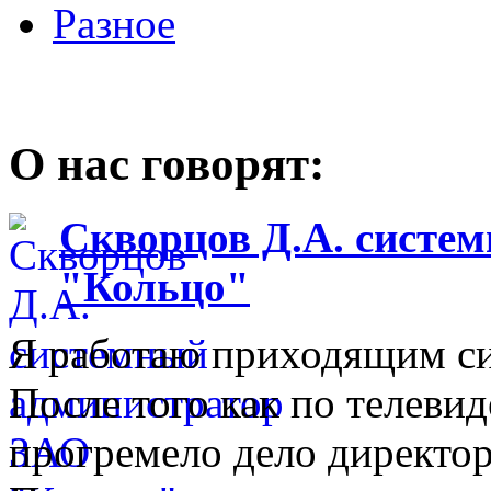
Разное
О нас говорят:
Скворцов Д.А. систе
"Кольцо"
Я работаю приходящим с
После того как по телеви
прогремело дело директо