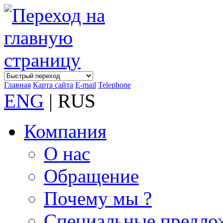
Главная
Карта сайта
E-mail
Telephone
ENG
| RUS
Компания
О нас
Обращение
Почему мы ?
Специальные предло