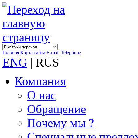
Главная
Карта сайта
E-mail
Telephone
ENG
| RUS
Компания
О нас
Обращение
Почему мы ?
Специальные предло