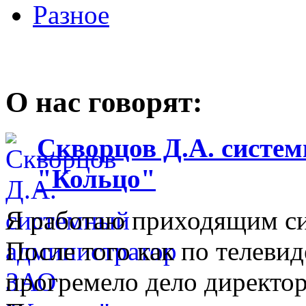
Разное
О нас говорят:
Скворцов Д.А. систе
"Кольцо"
Я работаю приходящим с
После того как по телеви
прогремело дело директо