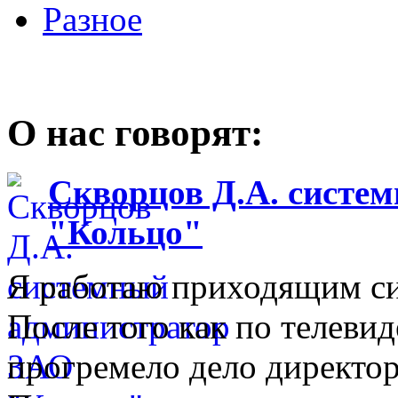
Разное
О нас говорят:
Скворцов Д.А. систе
"Кольцо"
Я работаю приходящим с
После того как по телеви
прогремело дело директо