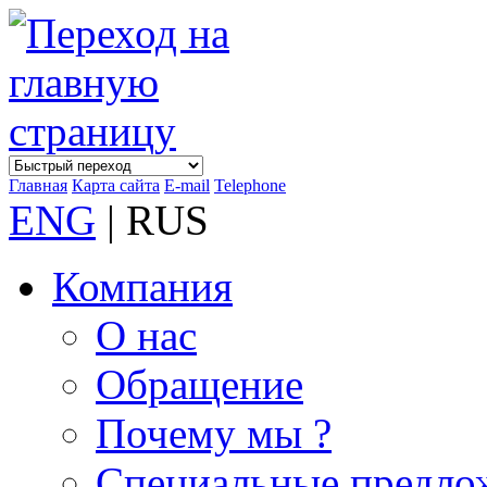
Главная
Карта сайта
E-mail
Telephone
ENG
| RUS
Компания
О нас
Обращение
Почему мы ?
Специальные предло