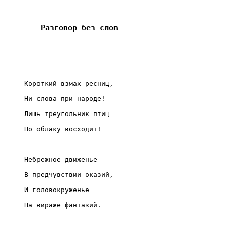
	Разговор без слов

     Короткий взмах ресниц,

     Ни слова при народе!

     Лишь треугольник птиц

     По облаку восходит!

     Небрежное движенье

     В предчувствии оказий,

     И головокруженье

     На вираже фантазий.
