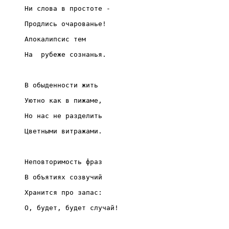
     Ни слова в простоте -

     Продлись очарованье!

     Апокалипсис тем

     На  рубеже сознанья.

     В обыденности жить

     Уютно как в пижаме,

     Но нас не разделить

     Цветными витражами.

     Неповторимость фраз

     В объятиях созвучий

     Хранится про запас:

     О, будет, будет случай!
