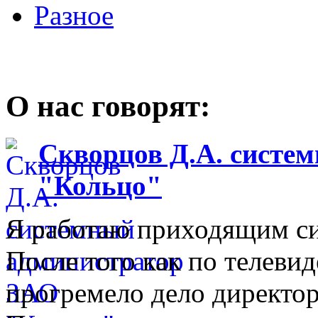
Разное
О нас говорят:
Скворцов Д.А. систе
"Кольцо"
Я работаю приходящим с
После того как по телеви
прогремело дело директо