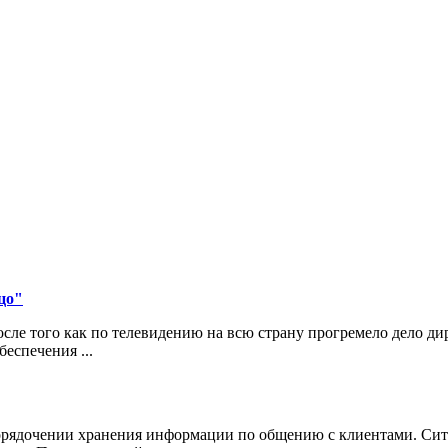
цо"
ле того как по телевидению на всю страну прогремело дело д
еспечения ...
порядочении хранения информации по общению с клиентами. Сит