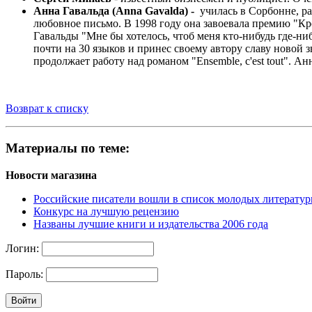
Анна Гавальда (Anna Gavalda) -
училась в Сорбонне, р
любовное письмо. В 1998 году она завоевала премию "Кро
Гавальды "Мне бы хотелось, чтоб меня кто-нибудь где-ни
почти на 30 языков и принес своему автору славу новой 
продолжает работу над романом "Ensemble, c'est tout". А
Возврат к списку
Материалы по теме:
Новости магазина
Российские писатели вошли в список молодых литерат
Конкурс на лучшую рецензию
Названы лучшие книги и издательства 2006 года
Логин:
Пароль: