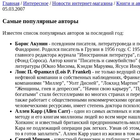
Главная
/
Интересное
/
Новости интернет-магазина
/
Книги и а
05.03.2007
Самые популярные авторы
Известен список популярных авторов за последний год:
Борис Акунин
- псевдоним писателя, литературоведа и
Фандорине. Родился писатель в Грузии в 1956 году. С 1
главного редактора журнала "Иностранная литература", 
(Фонд Сороса). Автор книги "Писатель и самоубийство" (
литературы (Юкио Мисима, Кэндзи Маруяма, Ясуси Иноуэ
Лоис П. Франкел (Lois P. Frankel)
- не только ведущий 
нефтяной компании и собственных наблюдениях, Франке
компаниями "Миллер", "Уолт Дисней", "Локхид Мартин",
"Женщины, гнев и депрессия", "Начни свою карьеру", "П
богатыми" стали бестселлерами во многих странах и пе
также работает с общественными некоммерческими орга
человеческими ресурсами, имеет степень доктора психо
Аллен Карр (Allen Carr)
- oдин из самых активных и из
методу и его книгам миллионы людей во всем мире нашли
Хопкинс и известный британский предприниматель-миллиа
Кара не подлежащий операции рак легких. Узнав об этом, 
то я готов заплатить". Аллен Карр ушел из жизни в том ж
Сергей Минаев
- известный бизнесмен и публицист. Оче