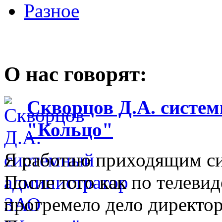
Разное
О нас говорят:
Скворцов Д.А. систе
"Кольцо"
Я работаю приходящим с
После того как по телеви
прогремело дело директо