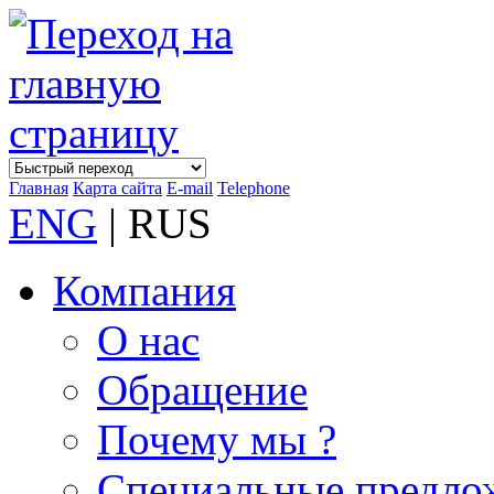
Главная
Карта сайта
E-mail
Telephone
ENG
| RUS
Компания
О нас
Обращение
Почему мы ?
Специальные предло