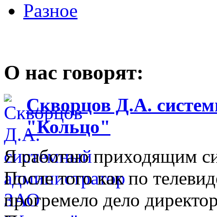
Разное
О нас говорят:
Скворцов Д.А. систе
"Кольцо"
Я работаю приходящим с
После того как по телеви
прогремело дело директо