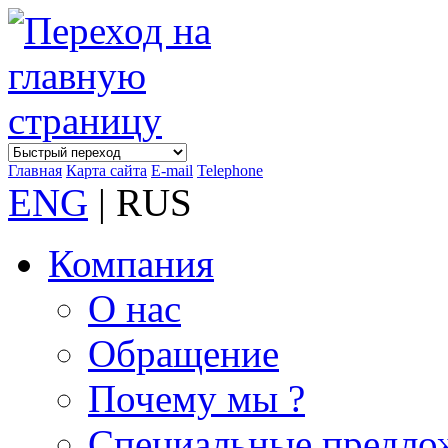
Главная
Карта сайта
E-mail
Telephone
ENG
| RUS
Компания
О нас
Обращение
Почему мы ?
Специальные предло