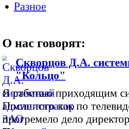
Разное
О нас говорят:
Скворцов Д.А. систе
"Кольцо"
Я работаю приходящим с
После того как по телеви
прогремело дело директо