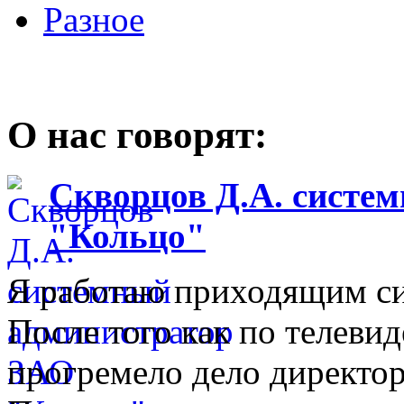
Разное
О нас говорят:
Скворцов Д.А. систе
"Кольцо"
Я работаю приходящим с
После того как по телеви
прогремело дело директо