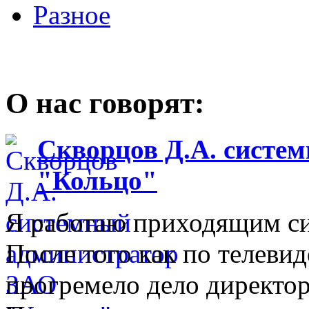
Разное
О нас говорят:
Скворцов Д.А. систе
"Кольцо"
Я работаю приходящим с
После того как по телеви
прогремело дело директо