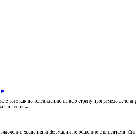
цо"
ле того как по телевидению на всю страну прогремело дело д
еспечения ...
порядочении хранения информации по общению с клиентами. Сит