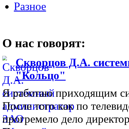
Разное
О нас говорят:
Скворцов Д.А. систе
"Кольцо"
Я работаю приходящим с
После того как по телеви
прогремело дело директо