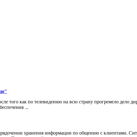
цо"
ле того как по телевидению на всю страну прогремело дело д
еспечения ...
порядочении хранения информации по общению с клиентами. Сит